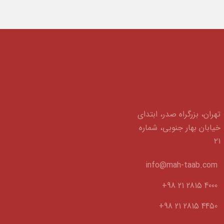
تهران، بزرگراه صدر، ابتدای
خیابان بهار جنوبی، شماره
۲۱
info@mah-taab.com
+98 21 2815 4000
+98 21 2815 4450