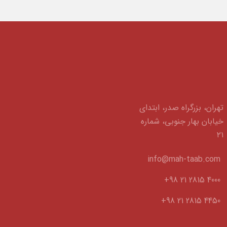
تهران، بزرگراه صدر، ابتدای
خیابان بهار جنوبی، شماره
۲۱
info@mah-taab.com
+98 21 2815 4000
+98 21 2815 4450