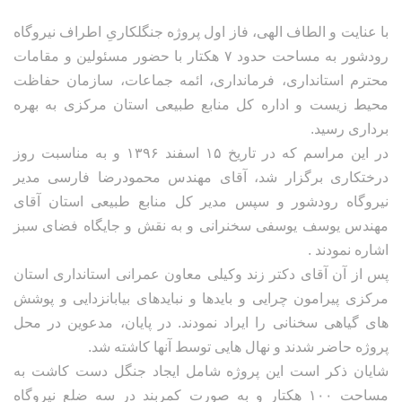
با عنایت و الطاف الهی، فاز اول پروژه جنگلکاریِ اطراف نیروگاه
رودشور به مساحت حدود ۷ هکتار با حضور مسئولین و مقامات
محترم استانداری، فرمانداری، ائمه جماعات، سازمان حفاظت
محیط زیست و اداره کل منابع طبیعی استان مرکزی به بهره
برداری رسید.
در این مراسم که در تاریخ ۱۵ اسفند ۱۳۹۶ و به مناسبت روز
درختکاری برگزار شد، آقای مهندس محمودرضا فارسی مدیر
نیروگاه رودشور و سپس مدیر کل منابع طبیعی استان آقای
مهندس یوسف یوسفی سخنرانی و به نقش و جایگاه فضای سبز
اشاره نمودند .
پس از آن آقای دکتر زند وکیلی معاون عمرانی استانداری استان
مرکزی پیرامون چرایی و بایدها و نبایدهای بیابانزدایی و پوشش
های گیاهی سخنانی را ایراد نمودند. در پایان، مدعوین در محل
پروژه حاضر شدند و نهال هایی توسط آنها کاشته شد.
شایان ذکر است این پروژه شامل ایجاد جنگل دست کاشت به
مساحت ۱۰۰ هکتار و به صورت کمربند در سه ضلع نیروگاه