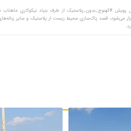
پويش #کهنوج_بدون_پلاستيک از طرف بنياد نيکوکاری ماهتاب ساز
ار می‌شود، قصد پاک‌سازی محيط زيست از پلاستيک و ساير زباله‌های 
د.