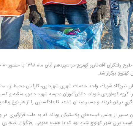
چهارمين
کهنوج برگزار شد.
نان نيروگاه شوباد، واحد خدمات شهری شهرداری، کارکنان محيط زيست
گروه کوه‌نوردی شوباد، دانش‌آموزان مدرسه شهيد دادور، سکنه و کسب
ري بر تن کردند و مسير ميدان شاهد تا دادگستری را از هر نوع زباله پ
ين مسير از جنس کيسه‌های پلاستيکی بودند که به علت قرارگيری در 
ناسب برای شهر کهنوج شده بود که با همت عمومی رفتگران افتخاری ب