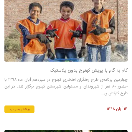
گام به گام با پویش کهنوج بدون پلاستیک
چهارمين برنامه‌ی طرح رفتگران افتخاری کهنوج در سیزدهم آبان ماه ۱۳۹۸ با
حضور ۸۰ نفر از شهروندان و مسئولين شهرستان کهنوج برگزار شد. در اين
طرح کارکنان ن...
13 آبان 1398
بیشتر بخوانید