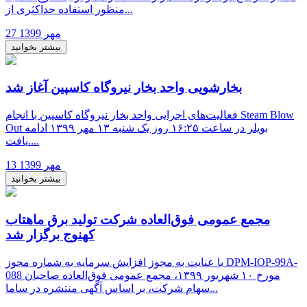
منظور استفاده حداکثری از...
27 مهر 1399
بیشتر بخوانید
بخارشویی واحد بخار نیروگاه کاسپین آغاز شد
فعالیت‌های اجرایی واحد بخار نیروگاه کاسپین با انجام Steam Blow
Out بویلر در ساعت ۱۶:۲۵ روز یک شنبه ۱۳ مهر ۱۳۹۹ ادامه
یافت....
13 مهر 1399
بیشتر بخوانید
مجمع عمومی فوق‌العاده شرکت تولید برق ماهتاب
کهنوج برگزار شد
​با عنایت به مجوز افزایش سرمایه به شماره مجوز DPM-IOP-99A-
088 مورخ ۱۰ شهریور ۱۳۹۹، مجمع عمومی فوق‌العاده صاحبان
سهام شرکت، بر اساس آگهی منتشره در ساما...