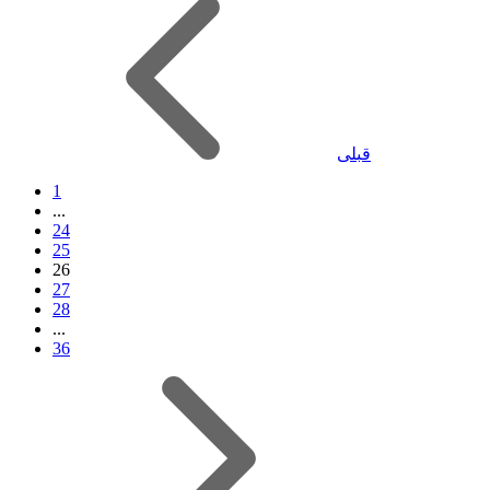
قبلی
1
...
24
25
26
27
28
...
36